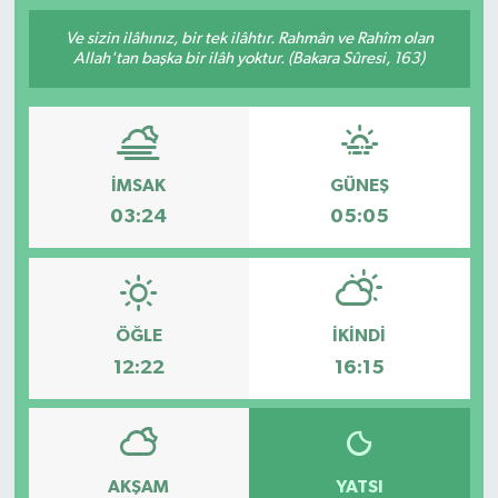
Ve sizin ilâhınız, bir tek ilâhtır. Rahmân ve Rahîm olan
Allah'tan başka bir ilâh yoktur. (Bakara Sûresi, 163)
İMSAK
GÜNEŞ
03:24
05:05
ÖĞLE
İKINDI
12:22
16:15
AKŞAM
YATSI