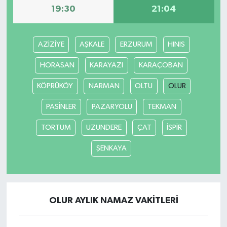
19:30
21:04
AZİZİYE
AŞKALE
ERZURUM
HINIS
HORASAN
KARAYAZI
KARAÇOBAN
KÖPRÜKÖY
NARMAN
OLTU
OLUR
PASİNLER
PAZARYOLU
TEKMAN
TORTUM
UZUNDERE
ÇAT
İSPİR
ŞENKAYA
OLUR AYLIK NAMAZ VAKITLERI