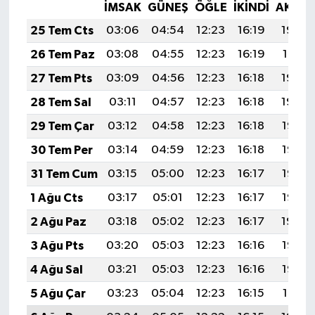
İMSAK
GÜNEŞ
ÖĞLE
İKINDI
AKŞA
25 Tem Cts
03:06
04:54
12:23
16:19
19:42
26 Tem Paz
03:08
04:55
12:23
16:19
19:41
27 Tem Pts
03:09
04:56
12:23
16:18
19:40
28 Tem Sal
03:11
04:57
12:23
16:18
19:39
29 Tem Çar
03:12
04:58
12:23
16:18
19:38
30 Tem Per
03:14
04:59
12:23
16:18
19:37
31 Tem Cum
03:15
05:00
12:23
16:17
19:36
1 Ağu Cts
03:17
05:01
12:23
16:17
19:35
2 Ağu Paz
03:18
05:02
12:23
16:17
19:34
3 Ağu Pts
03:20
05:03
12:23
16:16
19:33
4 Ağu Sal
03:21
05:03
12:23
16:16
19:32
5 Ağu Çar
03:23
05:04
12:23
16:15
19:31