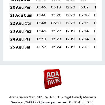
20 Ağu Per
03:45
05:19
12:20
16:07
19:11
21 Ağu Cum
03:46
05:20
12:20
16:06
19:09
22 Ağu Cts
03:48
05:21
12:20
16:05
19:08
23 Ağu Paz
03:49
05:22
12:19
16:04
19:06
24 Ağu Pts
03:50
05:23
12:19
16:04
19:05
25 Ağu Sal
03:52
05:24
12:19
16:03
19:03
Arabacıalanı Mah. 509. Sk. No:3 D:2 Yiğit Çelik İş Merkezi
Serdivan/SAKARYA
[email protected]
0530 450 10 54