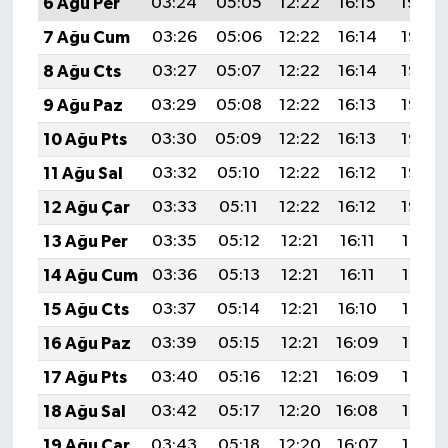
6 Ağu Per
03:24
05:05
12:22
16:15
19:30
7 Ağu Cum
03:26
05:06
12:22
16:14
19:28
8 Ağu Cts
03:27
05:07
12:22
16:14
19:27
9 Ağu Paz
03:29
05:08
12:22
16:13
19:26
10 Ağu Pts
03:30
05:09
12:22
16:13
19:25
11 Ağu Sal
03:32
05:10
12:22
16:12
19:23
12 Ağu Çar
03:33
05:11
12:22
16:12
19:22
13 Ağu Per
03:35
05:12
12:21
16:11
19:21
14 Ağu Cum
03:36
05:13
12:21
16:11
19:19
15 Ağu Cts
03:37
05:14
12:21
16:10
19:18
16 Ağu Paz
03:39
05:15
12:21
16:09
19:17
17 Ağu Pts
03:40
05:16
12:21
16:09
19:15
18 Ağu Sal
03:42
05:17
12:20
16:08
19:14
19 Ağu Çar
03:43
05:18
12:20
16:07
19:12