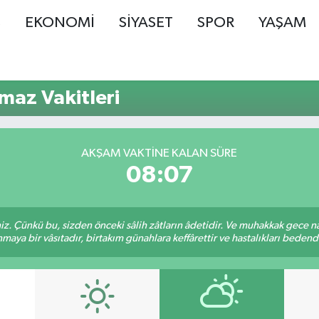
Ş
EKONOMİ
SİYASET
SPOR
YAŞAM
az Vakitleri
AKŞAM VAKTINE KALAN SÜRE
08:06
. Çünkü bu, sizden önceki sâlih zâtların âdetidir. Ve muhakkak gece n
aya bir vâsıtadır, birtakım günahlara keffârettir ve hastalıkları bedenden