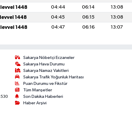
ulevvel 1448
04:44
06:14
13:08
ulevvel 1448
04:45
06:15
13:08
ulevvel 1448
04:47
06:16
13:07
Sakarya Nöbetçi Eczaneler
Sakarya Hava Durumu
Sakarya Namaz Vakitleri
Sakarya Trafik Yoğunluk Haritası
Puan Durumu ve Fikstür
Tüm Manşetler
530
Son Dakika Haberleri
Haber Arşivi