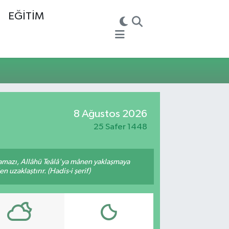
EĞİTİM
8 Ağustos 2026
25 Safer 1448
amazı, Allâhü Teâlâ'ya mânen yaklaşmaya
 uzaklaştırır. (Hadis-i şerif)