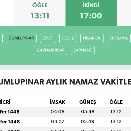
ÖĞLE
İKINDI
0
13:11
17:00
DUMLUPINAR
EMET
GEDİZ
HİSARCIK
KÜTAHYA
ÇAVDARHİSAR
ŞAPHANE
UMLUPINAR AYLIK NAMAZ VAKITLE
HİCRİ
İMSAK
GÜNEŞ
ÖĞLE
afer 1448
04:06
05:48
13:12
afer 1448
04:07
05:49
13:12