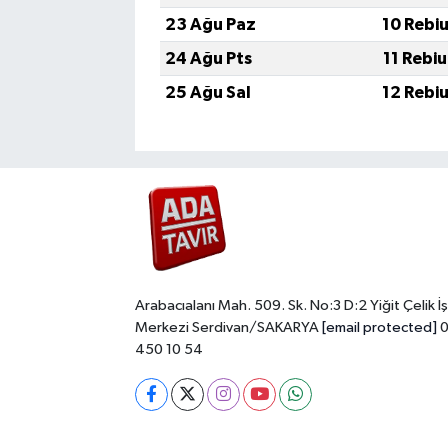
23 Ağu Paz
10 Rebi
24 Ağu Pts
11 Rebi
25 Ağu Sal
12 Rebi
Arabacıalanı Mah. 509. Sk. No:3 D:2 Yiğit Çelik İş
Merkezi Serdivan/SAKARYA
[email protected]
0
450 10 54