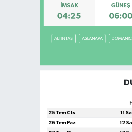
İMSAK
GÜNEŞ
04:25
06:0
ALTINTAŞ
ASLANAPA
DOMANİÇ
D
25 Tem Cts
11 S
26 Tem Paz
12 S