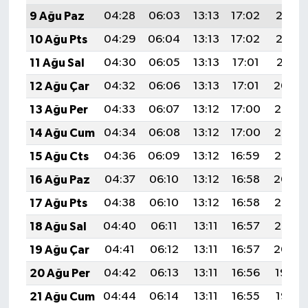
9 Ağu Paz
04:28
06:03
13:13
17:02
20:13
10 Ağu Pts
04:29
06:04
13:13
17:02
20:12
11 Ağu Sal
04:30
06:05
13:13
17:01
20:11
12 Ağu Çar
04:32
06:06
13:13
17:01
20:09
13 Ağu Per
04:33
06:07
13:12
17:00
20:08
14 Ağu Cum
04:34
06:08
13:12
17:00
20:07
15 Ağu Cts
04:36
06:09
13:12
16:59
20:06
16 Ağu Paz
04:37
06:10
13:12
16:58
20:04
17 Ağu Pts
04:38
06:10
13:12
16:58
20:03
18 Ağu Sal
04:40
06:11
13:11
16:57
20:02
19 Ağu Çar
04:41
06:12
13:11
16:57
20:00
20 Ağu Per
04:42
06:13
13:11
16:56
19:59
21 Ağu Cum
04:44
06:14
13:11
16:55
19:57