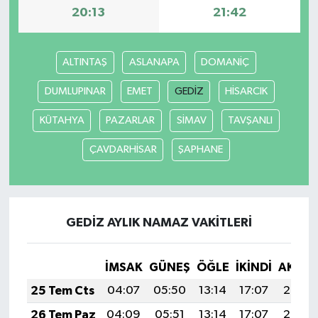
20:13
21:42
ALTINTAŞ
ASLANAPA
DOMANİÇ
DUMLUPINAR
EMET
GEDİZ
HİSARCIK
KÜTAHYA
PAZARLAR
SİMAV
TAVŞANLI
ÇAVDARHİSAR
ŞAPHANE
GEDİZ AYLIK NAMAZ VAKITLERI
İMSAK
GÜNEŞ
ÖĞLE
İKINDI
AKŞA
25 Tem Cts
04:07
05:50
13:14
17:07
20:28
26 Tem Paz
04:09
05:51
13:14
17:07
20:27