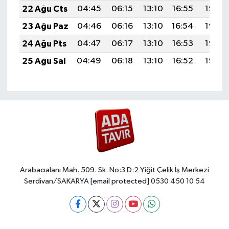
22 Ağu Cts
04:45
06:15
13:10
16:55
19:56
23 Ağu Paz
04:46
06:16
13:10
16:54
19:55
24 Ağu Pts
04:47
06:17
13:10
16:53
19:53
25 Ağu Sal
04:49
06:18
13:10
16:52
19:52
Arabacıalanı Mah. 509. Sk. No:3 D:2 Yiğit Çelik İş Merkezi
Serdivan/SAKARYA
[email protected]
0530 450 10 54