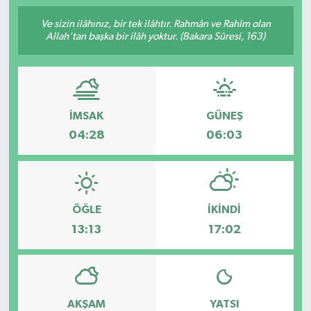
Ve sizin ilâhınız, bir tek ilâhtır. Rahmân ve Rahîm olan
Allah'tan başka bir ilâh yoktur. (Bakara Sûresi, 163)
İMSAK
GÜNEŞ
04:28
06:03
ÖĞLE
İKINDI
13:13
17:02
AKŞAM
YATSI