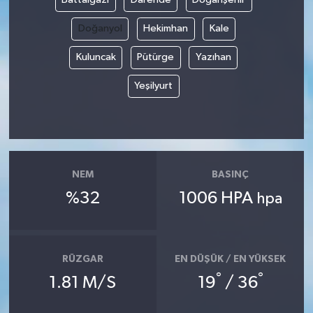
Doğanyol
Hekimhan
Kale
Kuluncak
Pütürge
Yazıhan
Yeşilyurt
NEM
BASINÇ
%32
1006 HPA
hpa
RÜZGAR
EN DÜŞÜK / EN YÜKSEK
°
°
1.81 M/S
19
/ 36