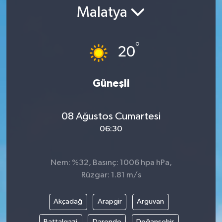
Malatya
°
20
Güneşli
08 Ağustos Cumartesi
06:30
Nem: %32, Basınç: 1006 hpa hPa,
Rüzgar: 1.81 m/s
Akçadağ
Arapgir
Arguvan
Battalgazi
Darende
Doğanşehir