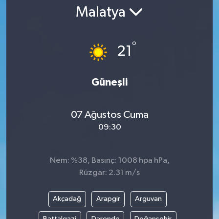
Malatya
°
21
Güneşli
07 Ağustos Cuma
09:30
Nem: %38, Basınç: 1008 hpa hPa,
Rüzgar: 2.31 m/s
Akçadağ
Arapgir
Arguvan
Battalgazi
Darende
Doğanşehir