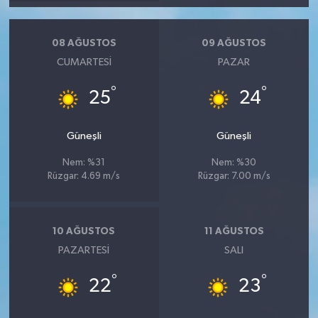
08 AĞUSTOS
09 AĞUSTOS
CUMARTESI
PAZAR
°
°
25
24
Güneşli
Güneşli
Nem: %31
Nem: %30
Rüzgar: 4.69 m/s
Rüzgar: 7.00 m/s
10 AĞUSTOS
11 AĞUSTOS
PAZARTESI
SALI
°
°
22
23