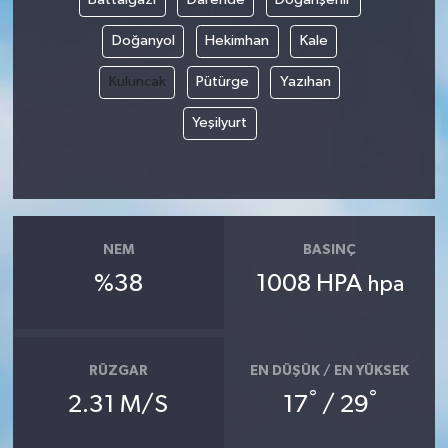
Doğanyol
Hekimhan
Kale
Kuluncak
Pütürge
Yazıhan
Yeşilyurt
NEM
BASINÇ
%38
1008 HPA
hpa
RÜZGAR
EN DÜŞÜK / EN YÜKSEK
°
°
2.31 M/S
17
/ 29