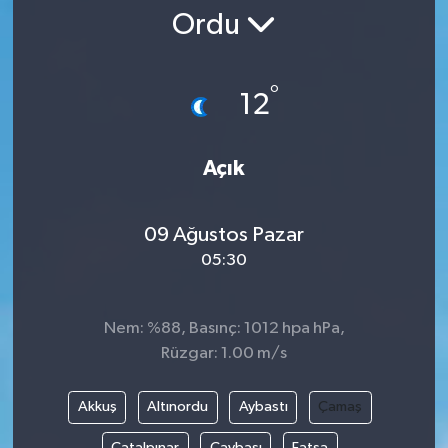
Ordu
°
12
Açık
09 Ağustos Pazar
05:30
Nem: %88, Basınç: 1012 hpa hPa,
Rüzgar: 1.00 m/s
Akkuş
Altınordu
Aybastı
Çamaş
Çatalpınar
Çaybaşı
Fatsa