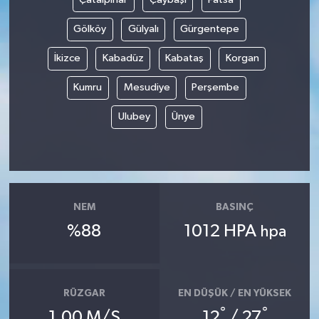
Gölköy
Gülyalı
Gürgentepe
İkizce
Kabadüz
Kabataş
Korgan
Kumru
Mesudiye
Perşembe
Ulubey
Ünye
NEM
BASINÇ
%88
1012 HPA
hpa
RÜZGAR
EN DÜŞÜK / EN YÜKSEK
°
°
1.00 M/S
12
/ 27