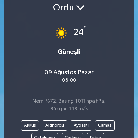
Ordu
°
24
Güneşli
09 Ağustos Pazar
08:00
Nem: %72, Basınç: 1011 hpa hPa,
Rüzgar: 1.19 m/s
Akkuş
Altınordu
Aybastı
Çamaş
Çatalpınar
Çaybaşı
Fatsa