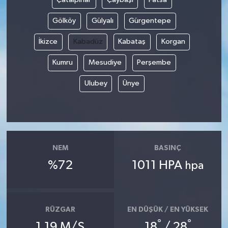
Gölköy
Gülyalı
Gürgentepe
İkizce
Kabadüz
Kabataş
Korgan
Kumru
Mesudiye
Perşembe
Ulubey
Ünye
NEM
BASINÇ
%72
1011 HPA
hpa
RÜZGAR
EN DÜŞÜK / EN YÜKSEK
°
°
1.19 M/S
18
/ 28