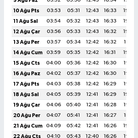
9 Ağu Paz
03:52
05:30
12:43
16:34
19:46
10 Ağu Pts
03:53
05:31
12:43
16:33
19:45
11 Ağu Sal
03:54
05:32
12:43
16:33
19:43
12 Ağu Çar
03:56
05:33
12:43
16:32
19:42
13 Ağu Per
03:57
05:34
12:42
16:32
19:41
14 Ağu Cum
03:59
05:35
12:42
16:31
19:39
15 Ağu Cts
04:00
05:36
12:42
16:30
19:38
16 Ağu Paz
04:02
05:37
12:42
16:30
19:37
17 Ağu Pts
04:03
05:38
12:42
16:29
19:35
18 Ağu Sal
04:05
05:39
12:41
16:29
19:34
19 Ağu Çar
04:06
05:40
12:41
16:28
19:32
20 Ağu Per
04:07
05:41
12:41
16:27
19:31
21 Ağu Cum
04:09
05:42
12:41
16:26
19:30
22 Ağu Cts
04:10
05:43
12:40
16:26
19:28