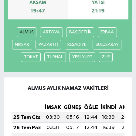
AKŞAM
YATSI
19:47
21:19
ALMUS
ARTOVA
BAŞÇİFTLİK
ERBAA
NİKSAR
PAZAR (T)
REŞADİYE
SULUSARAY
TOKAT
TURHAL
YEŞİLYURT
ZİLE
ALMUS AYLIK NAMAZ VAKITLERI
İMSAK
GÜNEŞ
ÖĞLE
İKINDI
AKŞA
25 Tem Cts
03:30
05:16
12:44
16:39
20:02
26 Tem Paz
03:31
05:17
12:44
16:39
20:01