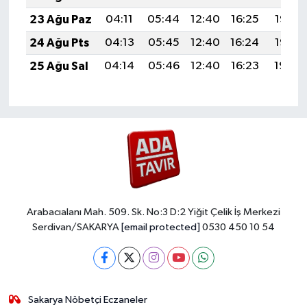
23 Ağu Paz
04:11
05:44
12:40
16:25
19:27
24 Ağu Pts
04:13
05:45
12:40
16:24
19:25
25 Ağu Sal
04:14
05:46
12:40
16:23
19:24
Arabacıalanı Mah. 509. Sk. No:3 D:2 Yiğit Çelik İş Merkezi
Serdivan/SAKARYA
[email protected]
0530 450 10 54
Sakarya Nöbetçi Eczaneler