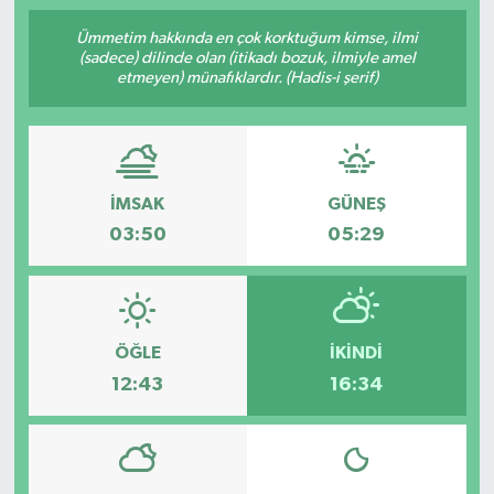
Ümmetim hakkında en çok korktuğum kimse, ilmi
(sadece) dilinde olan (itikadı bozuk, ilmiyle amel
etmeyen) münafıklardır. (Hadis-i şerif)
İMSAK
GÜNEŞ
03:50
05:29
ÖĞLE
İKINDI
12:43
16:34