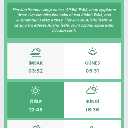
Her kim lisanına sahip olursa, Allâhü Teâlâ, onun ayıplarını
örter. Her kim öfkesine mâni olursa Allâhü Teâlâ, ona
kıyâmet günü azap etmez. Her kim de Allâhü Teâlâ'ya
özrünü arz ederse Allâhü Teâlâ, onun özrünü kabul eder.
(Hadis-i şerif)
İMSAK
GÜNEŞ
03:52
05:31
ÖĞLE
İKINDI
12:45
16:36