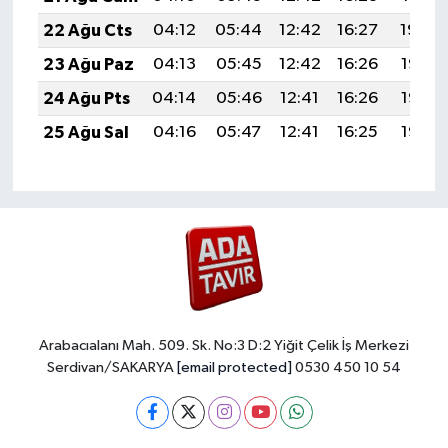
22 Ağu Cts
04:12
05:44
12:42
16:27
19:29
23 Ağu Paz
04:13
05:45
12:42
16:26
19:28
24 Ağu Pts
04:14
05:46
12:41
16:26
19:26
25 Ağu Sal
04:16
05:47
12:41
16:25
19:25
Arabacıalanı Mah. 509. Sk. No:3 D:2 Yiğit Çelik İş Merkezi
Serdivan/SAKARYA
[email protected]
0530 450 10 54