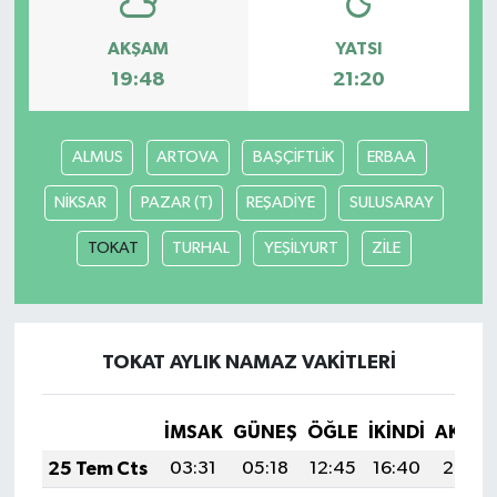
AKŞAM
YATSI
19:48
21:20
ALMUS
ARTOVA
BAŞÇİFTLİK
ERBAA
NİKSAR
PAZAR (T)
REŞADİYE
SULUSARAY
TOKAT
TURHAL
YEŞİLYURT
ZİLE
TOKAT AYLIK NAMAZ VAKITLERI
İMSAK
GÜNEŞ
ÖĞLE
İKINDI
AKŞA
25 Tem Cts
03:31
05:18
12:45
16:40
20:03