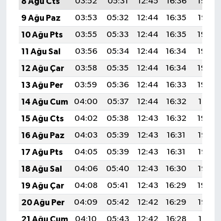
8 Ağu Cts
03:52
05:31
12:45
16:36
19:48
9 Ağu Paz
03:53
05:32
12:44
16:35
19:47
10 Ağu Pts
03:55
05:33
12:44
16:35
19:46
11 Ağu Sal
03:56
05:34
12:44
16:34
19:45
12 Ağu Çar
03:58
05:35
12:44
16:34
19:43
13 Ağu Per
03:59
05:36
12:44
16:33
19:42
14 Ağu Cum
04:00
05:37
12:44
16:32
19:41
15 Ağu Cts
04:02
05:38
12:43
16:32
19:39
16 Ağu Paz
04:03
05:39
12:43
16:31
19:38
17 Ağu Pts
04:05
05:39
12:43
16:31
19:37
18 Ağu Sal
04:06
05:40
12:43
16:30
19:35
19 Ağu Çar
04:08
05:41
12:43
16:29
19:34
20 Ağu Per
04:09
05:42
12:42
16:29
19:32
21 Ağu Cum
04:10
05:43
12:42
16:28
19:31