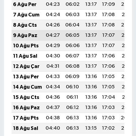
6 Ağu Per
04:23
06:02
13:17
17:09
20:23
7 Ağu Cum
04:24
06:03
13:17
17:08
20:21
8 Ağu Cts
04:26
06:04
13:17
17:08
20:20
9 Ağu Paz
04:27
06:05
13:17
17:07
20:19
10 Ağu Pts
04:29
06:06
13:17
17:07
20:18
11 Ağu Sal
04:30
06:07
13:17
17:06
20:17
12 Ağu Çar
04:31
06:08
13:17
17:06
20:15
13 Ağu Per
04:33
06:09
13:16
17:05
20:14
14 Ağu Cum
04:34
06:10
13:16
17:05
20:13
15 Ağu Cts
04:36
06:11
13:16
17:04
20:11
16 Ağu Paz
04:37
06:12
13:16
17:03
20:10
17 Ağu Pts
04:38
06:13
13:16
17:03
20:09
18 Ağu Sal
04:40
06:13
13:15
17:02
20:07