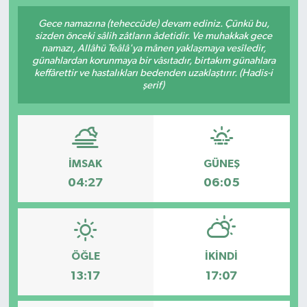
Gece namazına (teheccüde) devam ediniz. Çünkü bu,
sizden önceki sâlih zâtların âdetidir. Ve muhakkak gece
namazı, Allâhü Teâlâ'ya mânen yaklaşmaya vesîledir,
günahlardan korunmaya bir vâsıtadır, birtakım günahlara
keffârettir ve hastalıkları bedenden uzaklaştırır. (Hadis-i
şerif)
İMSAK
GÜNEŞ
04:27
06:05
ÖĞLE
İKINDI
13:17
17:07