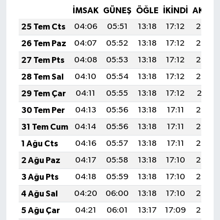
İMSAK
GÜNEŞ
ÖĞLE
İKINDI
AKŞA
25 Tem Cts
04:06
05:51
13:18
17:12
20:35
26 Tem Paz
04:07
05:52
13:18
17:12
20:34
27 Tem Pts
04:08
05:53
13:18
17:12
20:33
28 Tem Sal
04:10
05:54
13:18
17:12
20:32
29 Tem Çar
04:11
05:55
13:18
17:12
20:31
30 Tem Per
04:13
05:56
13:18
17:11
20:30
31 Tem Cum
04:14
05:56
13:18
17:11
20:29
1 Ağu Cts
04:16
05:57
13:18
17:11
20:28
2 Ağu Paz
04:17
05:58
13:18
17:10
20:27
3 Ağu Pts
04:18
05:59
13:18
17:10
20:26
4 Ağu Sal
04:20
06:00
13:18
17:10
20:25
5 Ağu Çar
04:21
06:01
13:17
17:09
20:24