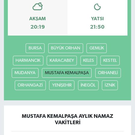
AKŞAM
YATSI
20:19
21:50
BURSA
BÜYÜK ORHAN
GEMLİK
HARMANCIK
KARACABEY
KELES
KESTEL
MUDANYA
MUSTAFA KEMALPAŞA
ORHANELİ
ORHANGAZİ
YENİŞEHİR
İNEGÖL
İZNİK
MUSTAFA KEMALPAŞA AYLIK NAMAZ
VAKITLERI