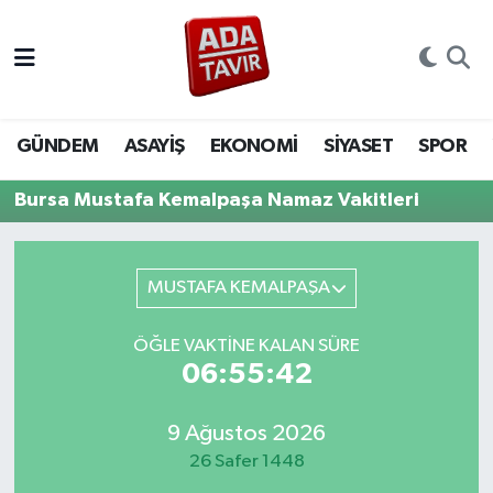
GÜNDEM
GÜNDEM
Sakarya Nöbetçi Eczaneler
ASAYİŞ
ASAYİŞ
Sakarya Hava Durumu
GÜNDEM
ASAYİŞ
EKONOMİ
SİYASET
SPOR
EKONOMİ
EKONOMİ
Sakarya Namaz Vakitleri
Bursa Mustafa Kemalpaşa Namaz Vakitleri
SİYASET
SİYASET
Sakarya Trafik Yoğunluk Haritası
MUSTAFA KEMALPAŞA
SPOR
SPOR
Süper Lig Puan Durumu ve Fikstür
ÖĞLE VAKTINE KALAN SÜRE
YAŞAM
YAŞAM
Tüm Manşetler
06:55:42
EĞİTİM
EĞİTİM
Son Dakika Haberleri
9 Ağustos 2026
26 Safer 1448
MAGAZİN
MAGAZİN
Haber Arşivi