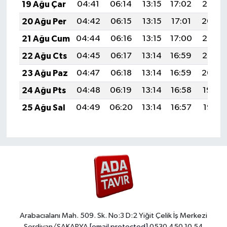
19 Ağu Çar
04:41
06:14
13:15
17:02
20:06
20 Ağu Per
04:42
06:15
13:15
17:01
20:04
21 Ağu Cum
04:44
06:16
13:15
17:00
20:03
22 Ağu Cts
04:45
06:17
13:14
16:59
20:02
23 Ağu Paz
04:47
06:18
13:14
16:59
20:00
24 Ağu Pts
04:48
06:19
13:14
16:58
19:59
25 Ağu Sal
04:49
06:20
13:14
16:57
19:57
Arabacıalanı Mah. 509. Sk. No:3 D:2 Yiğit Çelik İş Merkezi
Serdivan/SAKARYA
[email protected]
0530 450 10 54