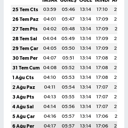
İMSAK
GÜNEŞ
ÖĞLE
İKINDI
AKŞA
25 Tem Cts
03:59
05:46
13:14
17:10
20:32
26 Tem Paz
04:01
05:47
13:14
17:09
20:32
27 Tem Pts
04:02
05:48
13:14
17:09
20:31
28 Tem Sal
04:04
05:49
13:14
17:09
20:30
29 Tem Çar
04:05
05:50
13:14
17:09
20:29
30 Tem Per
04:07
05:51
13:14
17:08
20:28
31 Tem Cum
04:08
05:52
13:14
17:08
20:27
1 Ağu Cts
04:10
05:53
13:14
17:08
20:26
2 Ağu Paz
04:11
05:54
13:14
17:07
20:25
3 Ağu Pts
04:13
05:55
13:14
17:07
20:24
4 Ağu Sal
04:14
05:56
13:14
17:07
20:22
5 Ağu Çar
04:16
05:57
13:14
17:06
20:21
6 Ağu Per
04:17
05:57
13:14
17:06
20:20