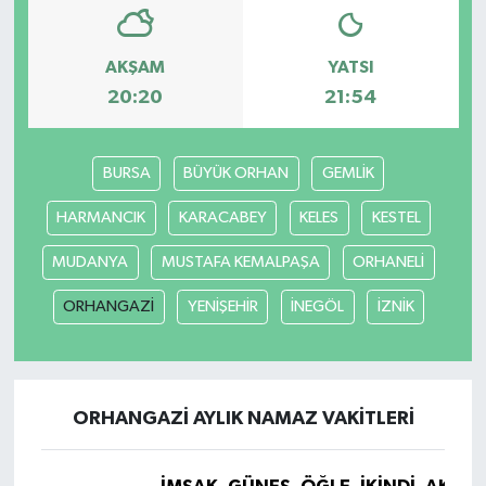
AKŞAM
YATSI
20:20
21:54
BURSA
BÜYÜK ORHAN
GEMLİK
HARMANCIK
KARACABEY
KELES
KESTEL
MUDANYA
MUSTAFA KEMALPAŞA
ORHANELİ
ORHANGAZİ
YENİŞEHİR
İNEGÖL
İZNİK
ORHANGAZİ AYLIK NAMAZ VAKITLERI