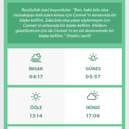
Resûlullah (sav) buyurdular: "Ben, haklı bile olsa
münakaşayı terk eden kimse için Cennet'in kenarında bir
köşke kefilim. Şaka bile olsa yalan söylemeyen için
Cennet'in ortasında bir köşke kefilim. Ahlâkını
güzelleştiren için de Cennet'in en üst derecesinde bir
köşke kefilim." (Hadis-i şerif)
İMSAK
GÜNEŞ
04:17
05:57
ÖĞLE
İKINDI
13:14
17:06