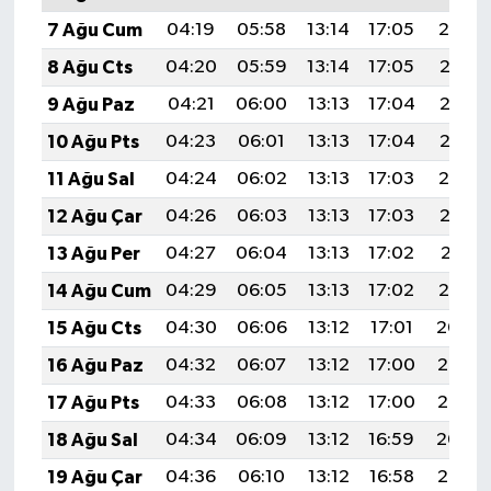
7 Ağu Cum
04:19
05:58
13:14
17:05
20:19
8 Ağu Cts
04:20
05:59
13:14
17:05
20:18
9 Ağu Paz
04:21
06:00
13:13
17:04
20:16
10 Ağu Pts
04:23
06:01
13:13
17:04
20:15
11 Ağu Sal
04:24
06:02
13:13
17:03
20:14
12 Ağu Çar
04:26
06:03
13:13
17:03
20:13
13 Ağu Per
04:27
06:04
13:13
17:02
20:11
14 Ağu Cum
04:29
06:05
13:13
17:02
20:10
15 Ağu Cts
04:30
06:06
13:12
17:01
20:09
16 Ağu Paz
04:32
06:07
13:12
17:00
20:07
17 Ağu Pts
04:33
06:08
13:12
17:00
20:06
18 Ağu Sal
04:34
06:09
13:12
16:59
20:04
19 Ağu Çar
04:36
06:10
13:12
16:58
20:03