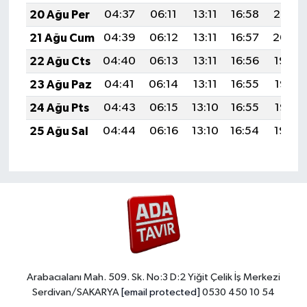
20 Ağu Per
04:37
06:11
13:11
16:58
20:02
21 Ağu Cum
04:39
06:12
13:11
16:57
20:00
22 Ağu Cts
04:40
06:13
13:11
16:56
19:59
23 Ağu Paz
04:41
06:14
13:11
16:55
19:57
24 Ağu Pts
04:43
06:15
13:10
16:55
19:56
25 Ağu Sal
04:44
06:16
13:10
16:54
19:54
Arabacıalanı Mah. 509. Sk. No:3 D:2 Yiğit Çelik İş Merkezi
Serdivan/SAKARYA
[email protected]
0530 450 10 54