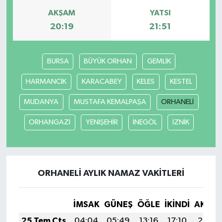
AKŞAM
YATSI
20:19
21:51
BURSA
BÜYÜK ORHAN
GEMLİK
HARMANCIK
KARACABEY
KELES
KESTEL
MUDANYA
MUSTAFA KEMALPAŞA
ORHANELİ
ORHANGAZİ
YENİŞEHİR
İNEGÖL
İZNİK
ORHANELİ AYLIK NAMAZ VAKITLERI
İMSAK
GÜNEŞ
ÖĞLE
İKINDI
AKŞA
25 Tem Cts
04:04
05:49
13:16
17:10
20:32