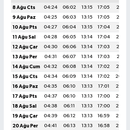
8 Ağu Cts
04:24
06:02
13:15
17:05
20:18
9 Ağu Paz
04:25
06:03
13:15
17:05
20:17
10 Ağu Pts
04:27
06:04
13:15
17:04
20:15
11 Ağu Sal
04:28
06:05
13:14
17:04
20:14
12 Ağu Çar
04:30
06:06
13:14
17:03
20:13
13 Ağu Per
04:31
06:07
13:14
17:03
20:11
14 Ağu Cum
04:32
06:08
13:14
17:02
20:10
15 Ağu Cts
04:34
06:09
13:14
17:02
20:09
16 Ağu Paz
04:35
06:10
13:13
17:01
20:07
17 Ağu Pts
04:37
06:10
13:13
17:00
20:06
18 Ağu Sal
04:38
06:11
13:13
17:00
20:05
19 Ağu Çar
04:39
06:12
13:13
16:59
20:03
20 Ağu Per
04:41
06:13
13:13
16:58
20:02