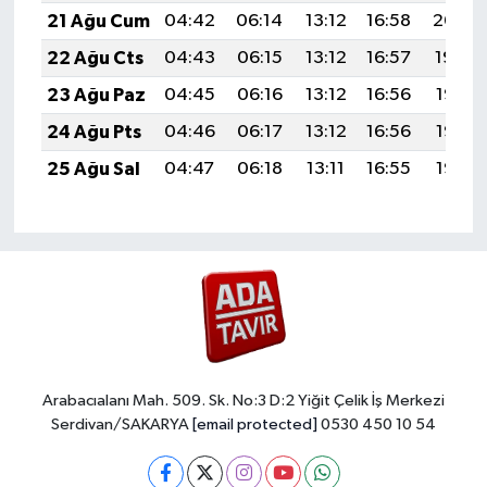
21 Ağu Cum
04:42
06:14
13:12
16:58
20:00
22 Ağu Cts
04:43
06:15
13:12
16:57
19:59
23 Ağu Paz
04:45
06:16
13:12
16:56
19:58
24 Ağu Pts
04:46
06:17
13:12
16:56
19:56
25 Ağu Sal
04:47
06:18
13:11
16:55
19:55
Arabacıalanı Mah. 509. Sk. No:3 D:2 Yiğit Çelik İş Merkezi
Serdivan/SAKARYA
[email protected]
0530 450 10 54