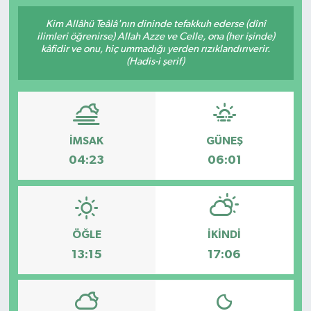
Kim Allâhü Teâlâ'nın dininde tefakkuh ederse (dînî
ilimleri öğrenirse) Allah Azze ve Celle, ona (her işinde)
kâfidir ve onu, hiç ummadığı yerden rızıklandırıverir.
(Hadis-i şerif)
İMSAK
GÜNEŞ
04:23
06:01
ÖĞLE
İKINDI
13:15
17:06