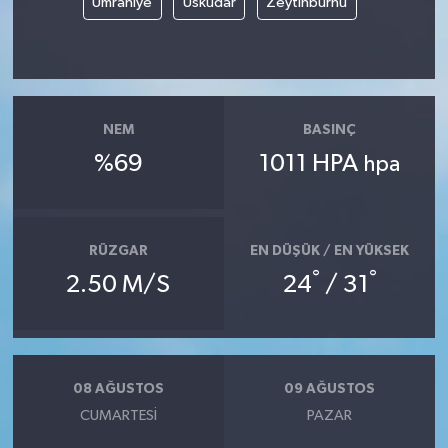
Ümraniye
Üsküdar
Zeytinburnu
NEM
BASINÇ
%69
1011 HPA
hpa
RÜZGAR
EN DÜŞÜK / EN YÜKSEK
°
°
2.50 M/S
24
/ 31
08 AĞUSTOS
09 AĞUSTOS
CUMARTESI
PAZAR