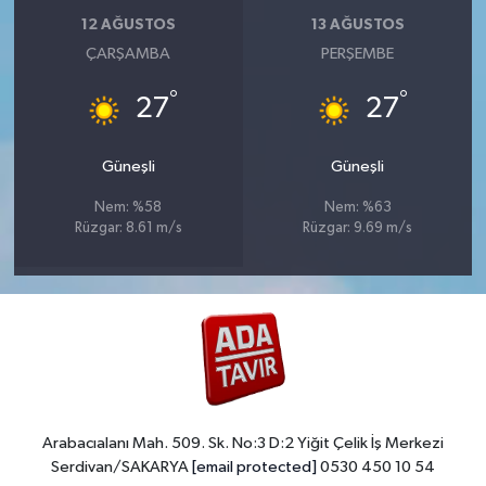
12 AĞUSTOS
13 AĞUSTOS
ÇARŞAMBA
PERŞEMBE
°
°
27
27
Güneşli
Güneşli
Nem: %58
Nem: %63
Rüzgar: 8.61 m/s
Rüzgar: 9.69 m/s
Arabacıalanı Mah. 509. Sk. No:3 D:2 Yiğit Çelik İş Merkezi
Serdivan/SAKARYA
[email protected]
0530 450 10 54