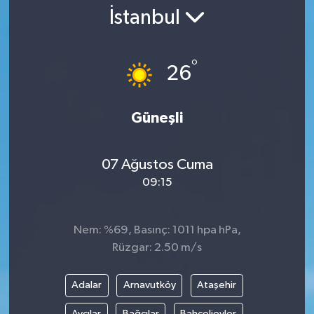
İstanbul
°
26
Güneşli
07 Ağustos Cuma
09:15
Nem: %69, Basınç: 1011 hpa hPa,
Rüzgar: 2.50 m/s
Adalar
Arnavutköy
Ataşehir
Avcılar
Bağcılar
Bahçelievler