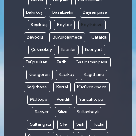
Bakırköy
Başakşehir
Bayrampaşa
Beşiktaş
Beykoz
Beylikdüzü
Beyoğlu
Büyükçekmece
Çatalca
Çekmeköy
Esenler
Esenyurt
Eyüpsultan
Fatih
Gaziosmanpaşa
Güngören
Kadıköy
Kâğıthane
Kağıthane
Kartal
Küçükçekmece
Maltepe
Pendik
Sancaktepe
Sarıyer
Silivri
Sultanbeyli
Sultangazi
Şile
Şişli
Tuzla