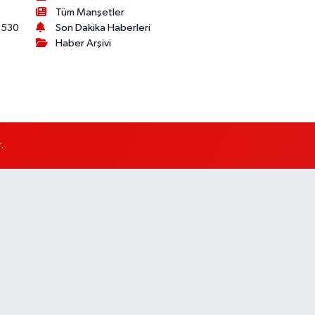
Tüm Manşetler
530
Son Dakika Haberleri
Haber Arşivi
.