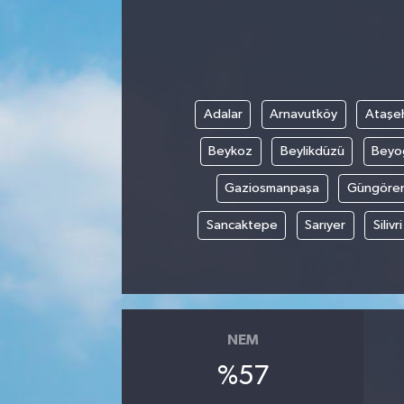
Adalar
Arnavutköy
Ataşeh
Beykoz
Beylikdüzü
Beyo
Gaziosmanpaşa
Güngöre
Sancaktepe
Sarıyer
Silivri
NEM
%57