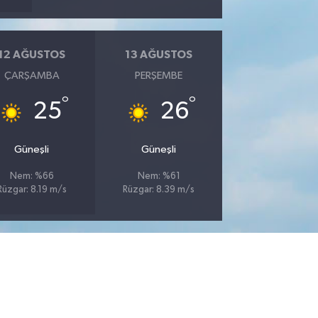
12 AĞUSTOS
13 AĞUSTOS
ÇARŞAMBA
PERŞEMBE
°
°
25
26
Güneşli
Güneşli
Nem: %66
Nem: %61
Rüzgar: 8.19 m/s
Rüzgar: 8.39 m/s