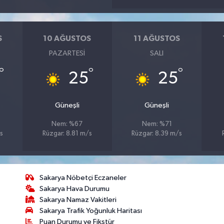
S
10 AĞUSTOS
11 AĞUSTOS
PAZARTESI
SALI
°
°
°
25
25
Güneşli
Güneşli
Nem: %67
Nem: %71
s
Rüzgar: 8.81 m/s
Rüzgar: 8.39 m/s
Sakarya Nöbetçi Eczaneler
Sakarya Hava Durumu
Sakarya Namaz Vakitleri
Sakarya Trafik Yoğunluk Haritası
Puan Durumu ve Fikstür