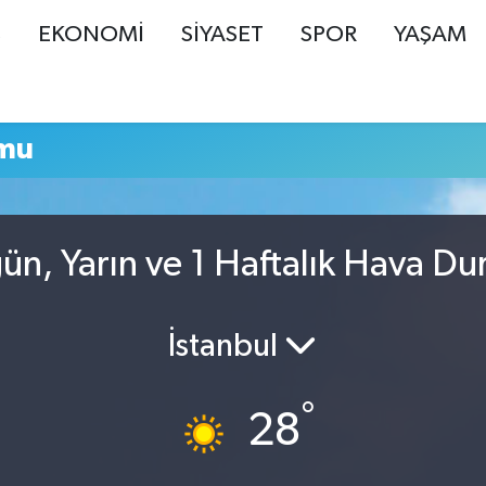
Ş
EKONOMİ
SİYASET
SPOR
YAŞAM
umu
n, Yarın ve 1 Haftalık Hava D
İstanbul
°
28