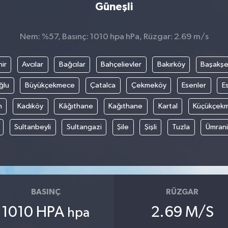
Güneşli
Nem: %57, Basınç: 1010 hpa hPa, Rüzgar: 2.69 m/s
ir
Avcılar
Bağcılar
Bahçelievler
Bakırköy
Başakşe
ğlu
Büyükçekmece
Çatalca
Çekmeköy
Esenler
E
n
Kadıköy
Kâğıthane
Kağıthane
Kartal
Küçükçek
Sultanbeyli
Sultangazi
Şile
Şişli
Tuzla
Ümran
BASINÇ
RÜZGAR
1010 HPA
2.69 M/S
hpa