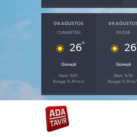
08 AĞUSTOS
09 AĞUSTO
CUMARTESI
PAZAR
°
26
26
Güneşli
Güneşli
Nem: %65
Nem: %74
Rüzgar: 6.39 m/s
Rüzgar: 9.39 m/