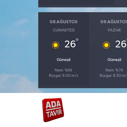
08 AĞUSTOS
09 AĞUSTO
CUMARTESI
PAZAR
°
26
26
Güneşli
Güneşli
Nem: %66
Nem: %74
Rüzgar: 6.00 m/s
Rüzgar: 8.50 m/