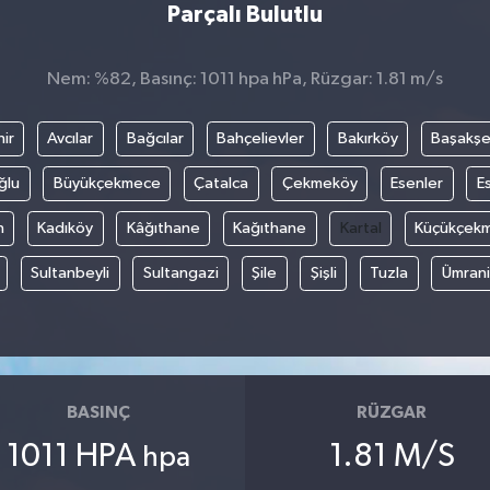
Parçalı Bulutlu
Nem: %82, Basınç: 1011 hpa hPa, Rüzgar: 1.81 m/s
ir
Avcılar
Bağcılar
Bahçelievler
Bakırköy
Başakşe
ğlu
Büyükçekmece
Çatalca
Çekmeköy
Esenler
E
n
Kadıköy
Kâğıthane
Kağıthane
Kartal
Küçükçek
Sultanbeyli
Sultangazi
Şile
Şişli
Tuzla
Ümran
BASINÇ
RÜZGAR
1011 HPA
1.81 M/S
hpa