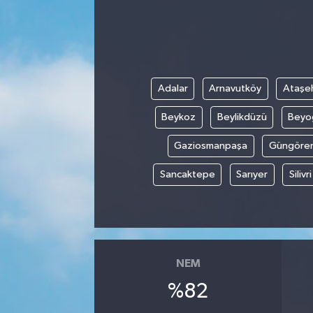
Adalar
Arnavutköy
Ataşeh
Beykoz
Beylikdüzü
Beyo
Gaziosmanpaşa
Güngöre
Sancaktepe
Sarıyer
Silivri
NEM
%82