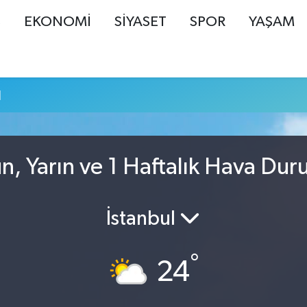
Ş
EKONOMİ
SİYASET
SPOR
YAŞAM
u
n, Yarın ve 1 Haftalık Hava Du
İstanbul
°
24