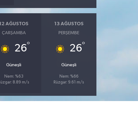
12 AĞUSTOS
13 AĞUSTOS
ÇARŞAMBA
PERŞEMBE
°
°
26
26
Güneşli
Güneşli
Nem: %63
Nem: %66
Rüzgar: 8.89 m/s
Rüzgar: 9.61 m/s