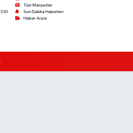
Tüm Manşetler
530
Son Dakika Haberleri
Haber Arşivi
.