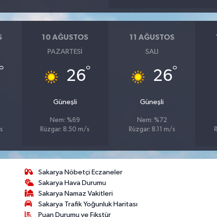
S
10 AĞUSTOS
11 AĞUSTOS
PAZARTESI
SALI
°
°
°
26
26
Güneşli
Güneşli
Nem: %69
Nem: %72
s
Rüzgar: 8.50 m/s
Rüzgar: 8.11 m/s
Sakarya Nöbetçi Eczaneler
Sakarya Hava Durumu
Sakarya Namaz Vakitleri
Sakarya Trafik Yoğunluk Haritası
Puan Durumu ve Fikstür