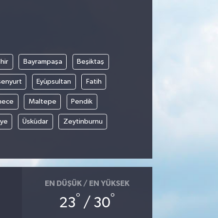
hir
Bayrampaşa
Beşiktaş
senyurt
Eyüpsultan
Fatih
mece
Maltepe
Pendik
iye
Üsküdar
Zeytinburnu
EN DÜŞÜK / EN YÜKSEK
°
°
23
/ 30