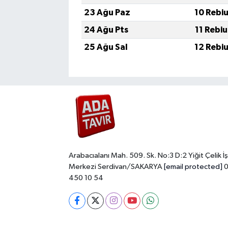
23 Ağu Paz
10 Rebi
24 Ağu Pts
11 Rebi
25 Ağu Sal
12 Rebi
Arabacıalanı Mah. 509. Sk. No:3 D:2 Yiğit Çelik İş
Merkezi Serdivan/SAKARYA
[email protected]
0
450 10 54