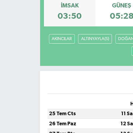
İMSAK
GÜNEŞ
03:50
05:2
AKINCILAR
ALTINYAYLA(S)
DOĞAN
25 Tem Cts
11 S
26 Tem Paz
12 S