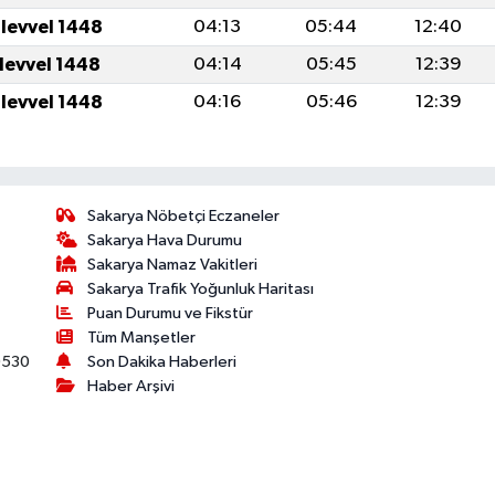
ulevvel 1448
04:13
05:44
12:40
ulevvel 1448
04:14
05:45
12:39
ulevvel 1448
04:16
05:46
12:39
Sakarya Nöbetçi Eczaneler
Sakarya Hava Durumu
Sakarya Namaz Vakitleri
Sakarya Trafik Yoğunluk Haritası
Puan Durumu ve Fikstür
Tüm Manşetler
530
Son Dakika Haberleri
Haber Arşivi