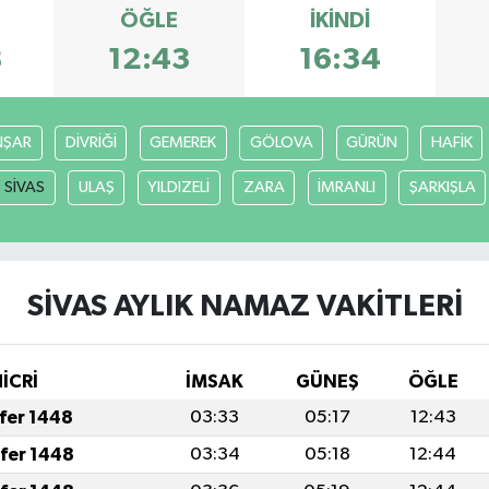
ÖĞLE
İKINDI
8
12:43
16:34
ŞAR
DİVRİĞİ
GEMEREK
GÖLOVA
GÜRÜN
HAFİK
SİVAS
ULAŞ
YILDIZELİ
ZARA
İMRANLI
ŞARKIŞLA
SİVAS AYLIK NAMAZ VAKITLERI
HİCRİ
İMSAK
GÜNEŞ
ÖĞLE
afer 1448
03:33
05:17
12:43
afer 1448
03:34
05:18
12:44