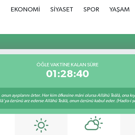
Ş
EKONOMİ
SİYASET
SPOR
YAŞAM
ÖĞLE VAKTINE KALAN SÜRE
01:28:39
â, onun ayıplarını örter. Her kim öfkesine mâni olursa Allâhü Teâlâ, ona
lâ'ya özrünü arz ederse Allâhü Teâlâ, onun özrünü kabul eder. (Hadis-i şe