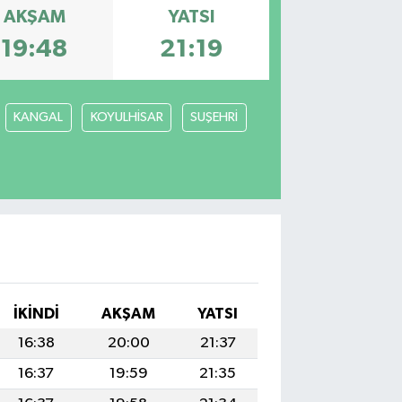
AKŞAM
YATSI
19:48
21:19
KANGAL
KOYULHİSAR
SUŞEHRİ
İKINDI
AKŞAM
YATSI
16:38
20:00
21:37
16:37
19:59
21:35