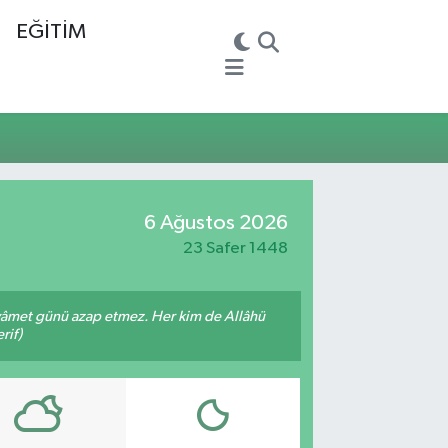
EĞİTİM
6 Ağustos 2026
23 Safer 1448
 kıyâmet günü azap etmez. Her kim de Allâhü
rif)