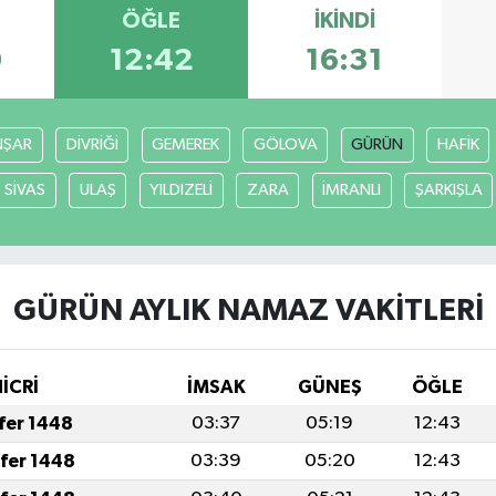
ÖĞLE
İKINDI
0
12:42
16:31
ŞAR
DİVRİĞİ
GEMEREK
GÖLOVA
GÜRÜN
HAFİK
SİVAS
ULAŞ
YILDIZELİ
ZARA
İMRANLI
ŞARKIŞLA
GÜRÜN AYLIK NAMAZ VAKITLERI
İCRİ
İMSAK
GÜNEŞ
ÖĞLE
afer 1448
03:37
05:19
12:43
afer 1448
03:39
05:20
12:43