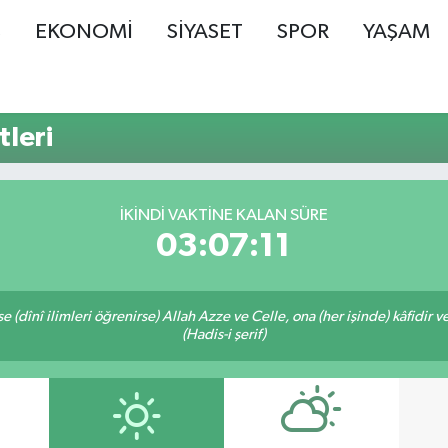
Ş
EKONOMİ
SİYASET
SPOR
YAŞAM
leri
İKINDI VAKTINE KALAN SÜRE
03:07:10
 (dînî ilimleri öğrenirse) Allah Azze ve Celle, ona (her işinde) kâfidir v
(Hadis-i şerif)