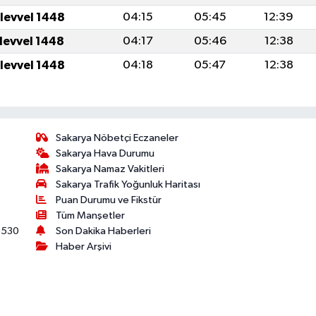
ulevvel 1448
04:15
05:45
12:39
ulevvel 1448
04:17
05:46
12:38
ulevvel 1448
04:18
05:47
12:38
Sakarya Nöbetçi Eczaneler
Sakarya Hava Durumu
Sakarya Namaz Vakitleri
Sakarya Trafik Yoğunluk Haritası
Puan Durumu ve Fikstür
Tüm Manşetler
530
Son Dakika Haberleri
Haber Arşivi