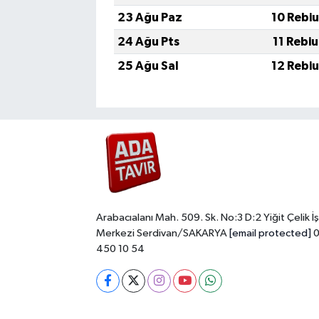
23 Ağu Paz
10 Rebi
24 Ağu Pts
11 Rebi
25 Ağu Sal
12 Rebi
Arabacıalanı Mah. 509. Sk. No:3 D:2 Yiğit Çelik İş
Merkezi Serdivan/SAKARYA
[email protected]
0
450 10 54