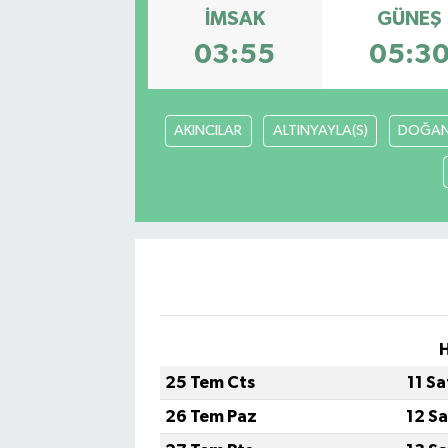
İMSAK
GÜNEŞ
03:55
05:3
AKINCILAR
ALTINYAYLA(S)
DOĞAN
H
25 Tem Cts
11 S
26 Tem Paz
12 S