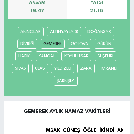
AKŞAM
YATSI
19:47
21:16
AKINCILAR
ALTINYAYLA(S)
DOĞANŞAR
DİVRİĞİ
GEMEREK
GÖLOVA
GÜRÜN
HAFİK
KANGAL
KOYULHİSAR
SUŞEHRİ
SİVAS
ULAŞ
YILDIZELİ
ZARA
İMRANLI
ŞARKIŞLA
GEMEREK AYLIK NAMAZ VAKITLERI
İMSAK
GÜNEŞ
ÖĞLE
İKINDI
AKŞA