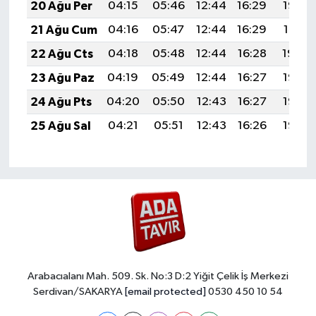
20 Ağu Per
04:15
05:46
12:44
16:29
19:32
21 Ağu Cum
04:16
05:47
12:44
16:29
19:31
22 Ağu Cts
04:18
05:48
12:44
16:28
19:30
23 Ağu Paz
04:19
05:49
12:44
16:27
19:28
24 Ağu Pts
04:20
05:50
12:43
16:27
19:27
25 Ağu Sal
04:21
05:51
12:43
16:26
19:25
Arabacıalanı Mah. 509. Sk. No:3 D:2 Yiğit Çelik İş Merkezi
Serdivan/SAKARYA
[email protected]
0530 450 10 54