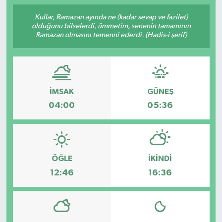
Kullar, Ramazan ayında ne (kadar sevap ve fazilet)
olduğunu bilselerdi, ümmetim, senenin tamamının
Ramazan olmasını temenni ederdi. (Hadis-i şerif)
İMSAK
GÜNEŞ
04:00
05:36
ÖĞLE
İKINDI
12:46
16:36