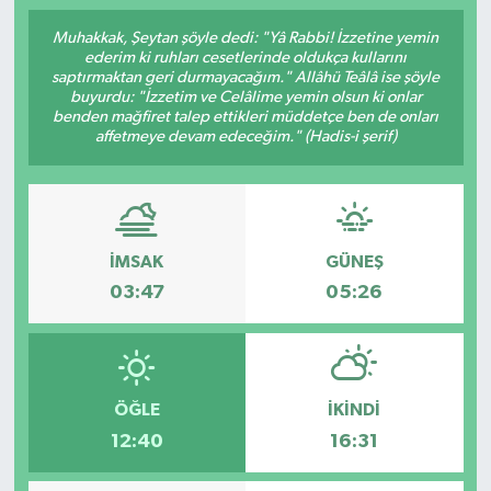
Muhakkak, Şeytan şöyle dedi: "Yâ Rabbi! İzzetine yemin
ederim ki ruhları cesetlerinde oldukça kullarını
saptırmaktan geri durmayacağım." Allâhü Teâlâ ise şöyle
buyurdu: "İzzetim ve Celâlime yemin olsun ki onlar
benden mağfiret talep ettikleri müddetçe ben de onları
affetmeye devam edeceğim." (Hadis-i şerif)
İMSAK
GÜNEŞ
03:47
05:26
ÖĞLE
İKINDI
12:40
16:31