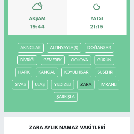
AKŞAM
YATSI
19:44
21:15
AKINCILAR
ALTINYAYLA(S)
DOĞANŞAR
DİVRİĞİ
GEMEREK
GÖLOVA
GÜRÜN
HAFİK
KANGAL
KOYULHİSAR
SUŞEHRİ
SİVAS
ULAŞ
YILDIZELİ
ZARA
İMRANLI
ŞARKIŞLA
ZARA AYLIK NAMAZ VAKITLERI