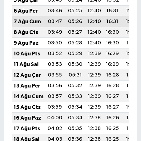
5 Ağu Çar
03:45
05:24
12:40
16:32
19:46
6 Ağu Per
03:46
05:25
12:40
16:31
19:45
7 Ağu Cum
03:47
05:26
12:40
16:31
19:44
8 Ağu Cts
03:49
05:27
12:40
16:30
19:43
9 Ağu Paz
03:50
05:28
12:40
16:30
19:41
10 Ağu Pts
03:52
05:29
12:39
16:29
19:40
11 Ağu Sal
03:53
05:30
12:39
16:29
19:39
12 Ağu Çar
03:55
05:31
12:39
16:28
19:38
13 Ağu Per
03:56
05:32
12:39
16:28
19:36
14 Ağu Cum
03:57
05:33
12:39
16:27
19:35
15 Ağu Cts
03:59
05:34
12:39
16:27
19:34
16 Ağu Paz
04:00
05:34
12:38
16:26
19:32
17 Ağu Pts
04:02
05:35
12:38
16:25
19:31
18 Ağu Sal
04:03
05:36
12:38
16:25
19:30