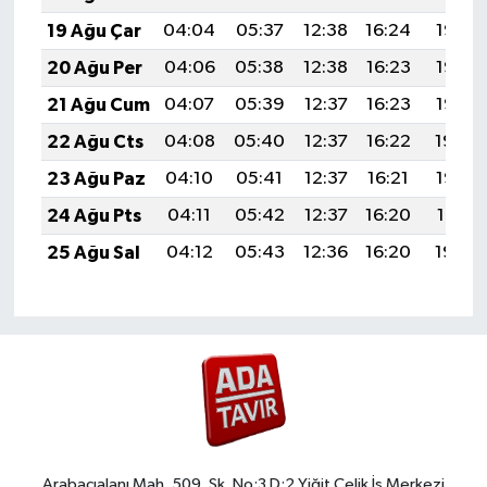
19 Ağu Çar
04:04
05:37
12:38
16:24
19:28
20 Ağu Per
04:06
05:38
12:38
16:23
19:27
21 Ağu Cum
04:07
05:39
12:37
16:23
19:25
22 Ağu Cts
04:08
05:40
12:37
16:22
19:24
23 Ağu Paz
04:10
05:41
12:37
16:21
19:22
24 Ağu Pts
04:11
05:42
12:37
16:20
19:21
25 Ağu Sal
04:12
05:43
12:36
16:20
19:20
Arabacıalanı Mah. 509. Sk. No:3 D:2 Yiğit Çelik İş Merkezi